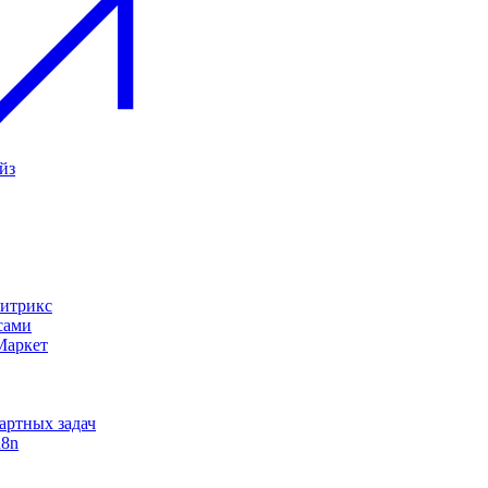
йз
Битрикс
сами
Маркет
дартных задач
n8n