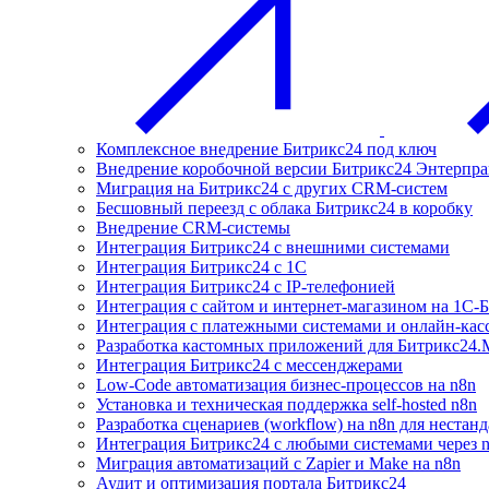
Комплексное внедрение Битрикс24 под ключ
Внедрение коробочной версии Битрикс24 Энтерпра
Миграция на Битрикс24 с других CRM-систем
Бесшовный переезд с облака Битрикс24 в коробку
Внедрение CRM-системы
Интеграция Битрикс24 с внешними системами
Интеграция Битрикс24 с 1С
Интеграция Битрикс24 с IP-телефонией
Интеграция с сайтом и интернет-магазином на 1С-
Интеграция с платежными системами и онлайн-кас
Разработка кастомных приложений для Битрикс24.
Интеграция Битрикс24 с мессенджерами
Low-Code автоматизация бизнес-процессов на n8n
Установка и техническая поддержка self-hosted n8n
Разработка сценариев (workflow) на n8n для нестан
Интеграция Битрикс24 с любыми системами через 
Миграция автоматизаций с Zapier и Make на n8n
Аудит и оптимизация портала Битрикс24