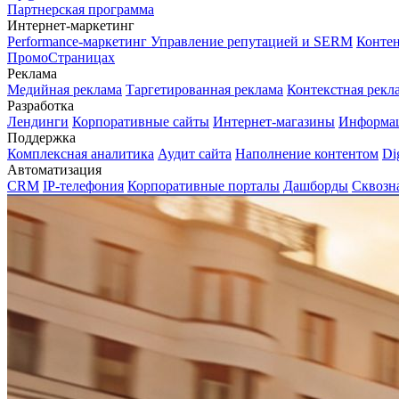
Партнерская программа
Интернет-маркетинг
Performance-маркетинг
Управление репутацией и SERM
Контен
ПромоСтраницах
Реклама
Медийная реклама
Таргетированная реклама
Контекстная рекл
Разработка
Лендинги
Корпоративные сайты
Интернет-магазины
Информа
Поддержка
Комплексная аналитика
Аудит сайта
Наполнение контентом
Di
Автоматизация
CRM
IP-телефония
Корпоративные порталы
Дашборды
Сквозн