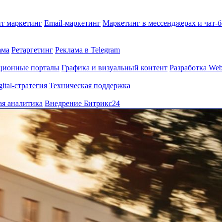
т маркетинг
Email-маркетинг
Маркетинг в мессенджерах и чат-
ама
Ретаргетинг
Реклама в Telegram
ционные порталы
Графика и визуальный контент
Разработка Web
gital-стратегия
Техническая поддержка
ая аналитика
Внедрение Битрикс24