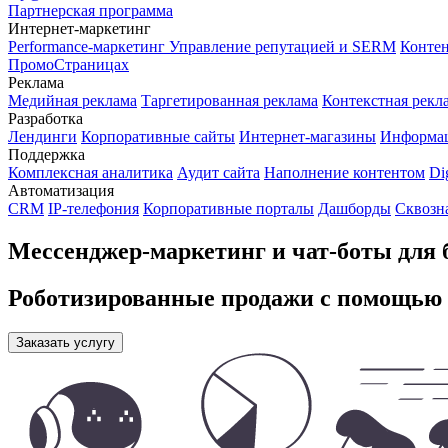
Партнерская программа
Интернет-маркетинг
Performance-маркетинг
Управление репутацией и SERM
Контен
ПромоСтраницах
Реклама
Медийная реклама
Таргетированная реклама
Контекстная рекл
Разработка
Лендинги
Корпоративные сайты
Интернет-магазины
Информа
Поддержка
Комплексная аналитика
Аудит сайта
Наполнение контентом
Di
Автоматизация
CRM
IP-телефония
Корпоративные порталы
Дашборды
Сквозн
Мессенджер-маркетинг и чат-боты для 
Роботизированные продажи с помощью 
Заказать услугу