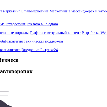
т маркетинг
Email-маркетинг
Маркетинг в мессенджерах и чат-
ама
Ретаргетинг
Реклама в Telegram
ционные порталы
Графика и визуальный контент
Разработка Web
gital-стратегия
Техническая поддержка
ая аналитика
Внедрение Битрикс24
бизнеса
автоворонок