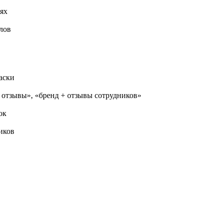
ях
лов
аски
+ отзывы», «бренд + отзывы сотрудников»
ок
иков