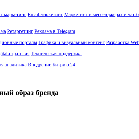
т маркетинг
Email-маркетинг
Маркетинг в мессенджерах и чат-
ама
Ретаргетинг
Реклама в Telegram
ционные порталы
Графика и визуальный контент
Разработка Web
gital-стратегия
Техническая поддержка
ая аналитика
Внедрение Битрикс24
ный образ бренда