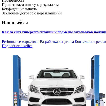
Прозрачность
Привязываем оплату к результатам
Конфиденциальность
Заключаем договор о неразглашении
Наши кейсы
Как за счет гиперсегментации и подмены заголовков получ
Performance-маркетинг
Разработка лендинга
Контекстная рекла
Подробнее о кейсе