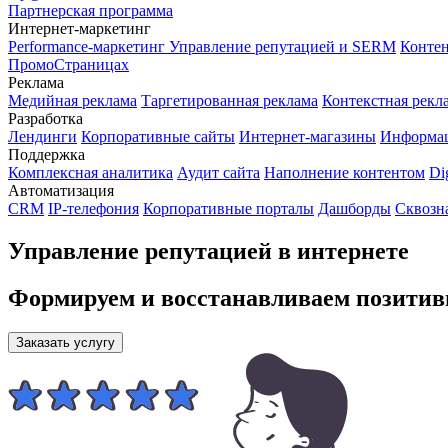
Партнерская программа
Интернет-маркетинг
Performance-маркетинг
Управление репутацией и SERM
Контен
ПромоСтраницах
Реклама
Медийная реклама
Таргетированная реклама
Контекстная рекл
Разработка
Лендинги
Корпоративные сайты
Интернет-магазины
Информа
Поддержка
Комплексная аналитика
Аудит сайта
Наполнение контентом
Di
Автоматизация
CRM
IP-телефония
Корпоративные порталы
Дашборды
Сквозн
Управление репутацией в интернете
Формируем и восстанавливаем позитив
Заказать услугу