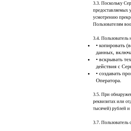
3.3. Поскольку Се
предоставляемых у
усмотрению прекра
• копировать (
данных, включа
• вскрывать те
действия с Сер
• создавать пр
Оператора.
3.5. При обнаруже
реквизитах или от