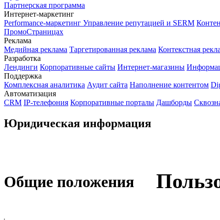
Партнерская программа
Интернет-маркетинг
Performance-маркетинг
Управление репутацией и SERM
Контен
ПромоСтраницах
Реклама
Медийная реклама
Таргетированная реклама
Контекстная рекл
Разработка
Лендинги
Корпоративные сайты
Интернет-магазины
Информа
Поддержка
Комплексная аналитика
Аудит сайта
Наполнение контентом
Di
Автоматизация
CRM
IP-телефония
Корпоративные порталы
Дашборды
Сквозн
Юридическая информация
Пользо
Общие положения