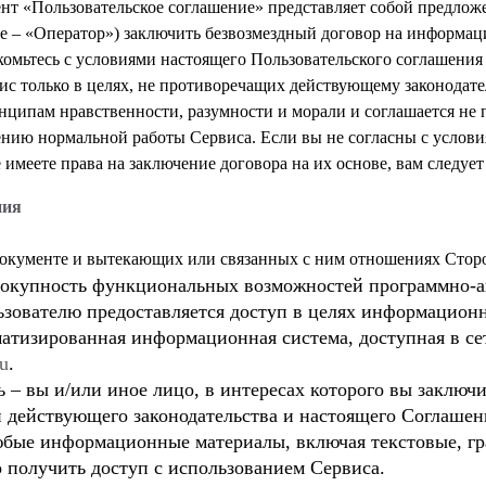
нт «Пользовательское соглашение» представляет собой предлож
ее – «Оператор») заключить безвозмездный договор на информа
омьтесь с условиями настоящего Пользовательского соглашения 
ис только в целях, не противоречащих действующему законода
инципам нравственности, разумности и морали и соглашается не
нию нормальной работы Сервиса. Если вы не согласны с услов
 имеете права на заключение договора на их основе, вам следуе
ния
овокупность функциональных возможностей программно-а
ьзователю предоставляется доступ в целях информацион
матизированная информационная система, доступная в се
ru
.
ь – вы и/или иное лицо, в интересах которого вы заклю
 действующего законодательства и настоящего Соглашен
юбые информационные материалы, включая текстовые, гр
 получить доступ с использованием Сервиса.