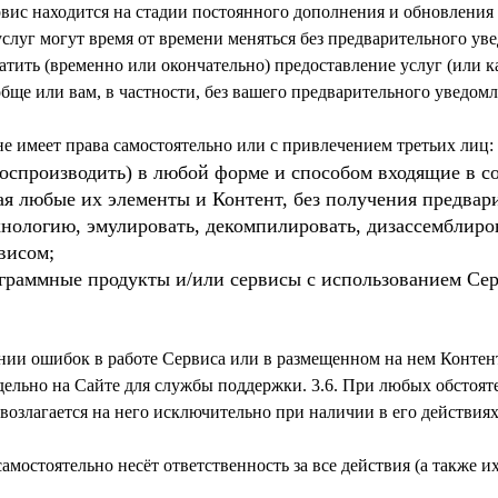
рвис находится на стадии постоянного дополнения и обновлени
слуг могут время от времени меняться без предварительного ув
тить (временно или окончательно) предоставление услуг (или к
воспроизводить) в любой форме и способом входящие в 
я любые их элементы и Контент, без получения предвари
хнологию, эмулировать, декомпилировать, дизассемблир
висом;
ограммные продукты и/или сервисы с использованием Се
нии ошибок в работе Сервиса или в размещенном на нем Контент
дельно на Сайте для службы поддержки. 3.6. При любых обстоят