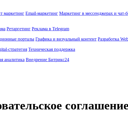
т маркетинг
Email-маркетинг
Маркетинг в мессенджерах и чат-
ама
Ретаргетинг
Реклама в Telegram
ционные порталы
Графика и визуальный контент
Разработка Web
gital-стратегия
Техническая поддержка
ая аналитика
Внедрение Битрикс24
вательское соглашени