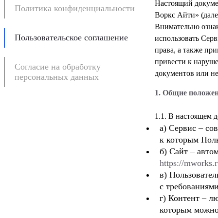
Настоящий докуме
Политика конфиденциальности
Воркс Айти» (дал
Внимательно ознак
Пользовательское соглашение
использовать Серв
права, а также пр
привести к наруше
Согласие на обработку
документов или не
персональных данных
1. Общие положе
а) Сервис – с
к которым Пол
б) Сайт – авто
https://mworks.
в) Пользовател
с требованиями
г) Контент – л
которым можно