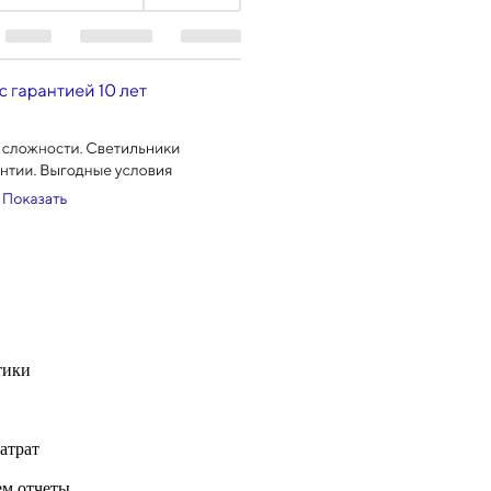
тики
атрат
ем отчеты