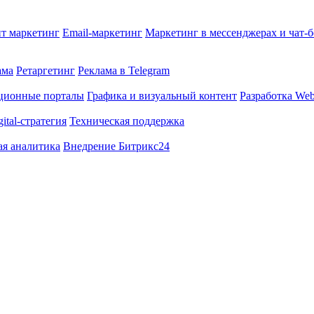
т маркетинг
Email-маркетинг
Маркетинг в мессенджерах и чат-
ама
Ретаргетинг
Реклама в Telegram
ционные порталы
Графика и визуальный контент
Разработка Web
gital-стратегия
Техническая поддержка
ая аналитика
Внедрение Битрикс24