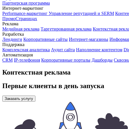
Партнерская программа
Интернет-маркетинг
Performance-маркетинг
Управление репутацией и SERM
Контен
ПромоСтраницах
Реклама
Медийная реклама
Таргетированная реклама
Контекстная рекл
Разработка
Лендинги
Корпоративные сайты
Интернет-магазины
Информа
Поддержка
Комплексная аналитика
Аудит сайта
Наполнение контентом
Di
Автоматизация
CRM
IP-телефония
Корпоративные порталы
Дашборды
Сквозн
Контекстная реклама
Первые клиенты в день запуска
Заказать услугу