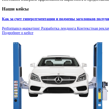
Наши кейсы
Как за счет гиперсегментации и подмены заголовков получ
Performance-маркетинг
Разработка лендинга
Контекстная рекла
Подробнее о кейсе