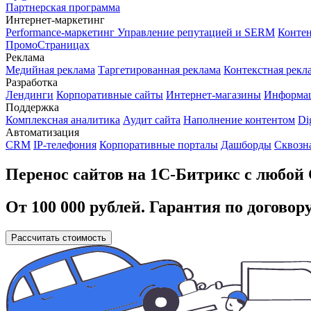
Партнерская программа
Интернет-маркетинг
Performance-маркетинг
Управление репутацией и SERM
Контен
ПромоСтраницах
Реклама
Медийная реклама
Таргетированная реклама
Контекстная рекл
Разработка
Лендинги
Корпоративные сайты
Интернет-магазины
Информа
Поддержка
Комплексная аналитика
Аудит сайта
Наполнение контентом
Di
Автоматизация
CRM
IP-телефония
Корпоративные порталы
Дашборды
Сквозн
Перенос сайтов на 1С-Битрикс с любо
От 100 000 рублей. Гарантия по договору
Рассчитать стоимость