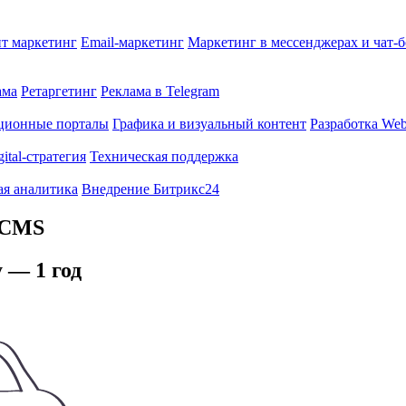
т маркетинг
Email-маркетинг
Маркетинг в мессенджерах и чат-
ама
Ретаргетинг
Реклама в Telegram
ционные порталы
Графика и визуальный контент
Разработка Web
gital-стратегия
Техническая поддержка
ая аналитика
Внедрение Битрикс24
й CMS
 — 1 год