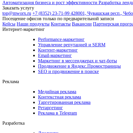
Автоматизация бизнеса и рост эффективности
Разработка ленд
Заказать услугу
top@mworx.ru
+7 (8352) 23-71-99
428001, Чувашская респ., Чеб
Посещение офисов только по предварительной записи
Кейсы
Наши продукты
Контакты
Вакансии
Партнерская прогр
Интернет-маркетинг
Performance-маркетинг
Управление репутацией и SERM
Контент-маркетинг
Email-маркетинг
Маркетинг в мессенджерах и чат-боты
Продвижение в Яндекс.Промостраницы
SEO и продвижение в поиске
Реклама
Медийная реклама
Контекстная реклама
Таргетированная реклама
Ретаргетинг
Реклама в Telegram
Разработка