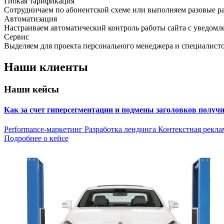
Гибкая тарификация
Сотрудничаем по абонентской схеме или выполняем разовые р
Автоматизация
Настраиваем автоматический контроль работы сайта с уведомл
Сервис
Выделяем для проекта персонального менеджера и специалист
Наши клиенты
Наши кейсы
Как за счет гиперсегментации и подмены заголовков получ
Performance-маркетинг
Разработка лендинга
Контекстная рекла
Подробнее о кейсе