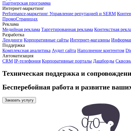
Партнерская программа
Интернет-маркетинг
Performance-маркетинг
Управление репутацией и SERM
Контен
ПромоСтраницах
Реклама
Медийная реклама
Таргетированная реклама
Контекстная рекл
Разработка
Лендинги
Корпоративные сайты
Интернет-магазины
Информа
Поддержка
Комплексная аналитика
Аудит сайта
Наполнение контентом
Di
Автоматизация
CRM
IP-телефония
Корпоративные порталы
Дашборды
Сквозн
Техническая поддержка и сопровождени
Бесперебойная работа и развитие ваших
Заказать услугу