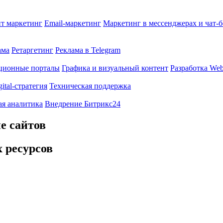
т маркетинг
Email-маркетинг
Маркетинг в мессенджерах и чат-
ама
Ретаргетинг
Реклама в Telegram
ционные порталы
Графика и визуальный контент
Разработка Web
gital-стратегия
Техническая поддержка
ая аналитика
Внедрение Битрикс24
е сайтов
 ресурсов