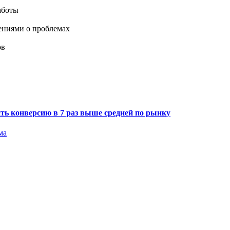
аботы
ениями о проблемах
ов
ить конверсию в 7 раз выше средней по рынку
ма