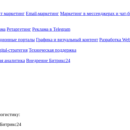
т маркетинг
Email-маркетинг
Маркетинг в мессенджерах и чат-
ама
Ретаргетинг
Реклама в Telegram
ционные порталы
Графика и визуальный контент
Разработка Web
gital-стратегия
Техническая поддержка
ая аналитика
Внедрение Битрикс24
логистику:
 Битрикс24