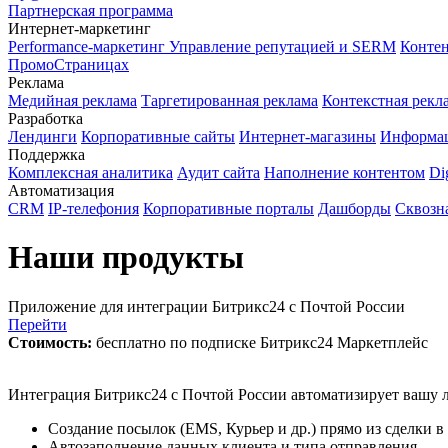
Партнерская программа
Интернет-маркетинг
Performance-маркетинг
Управление репутацией и SERM
Контен
ПромоСтраницах
Реклама
Медийная реклама
Таргетированная реклама
Контекстная рекл
Разработка
Лендинги
Корпоративные сайты
Интернет-магазины
Информа
Поддержка
Комплексная аналитика
Аудит сайта
Наполнение контентом
Di
Автоматизация
CRM
IP-телефония
Корпоративные порталы
Дашборды
Сквозн
Наши продукты
Приложение для интеграции Битрикс24 с Почтой России
Перейти
Стоимость:
бесплатно по подписке Битрикс24 Маркетплейс
Интеграция Битрикс24 с Почтой России автоматизирует вашу 
Создание посылок (EMS, Курьер и др.) прямо из сделки в
Автозаполнение данных клиента и типа отправления