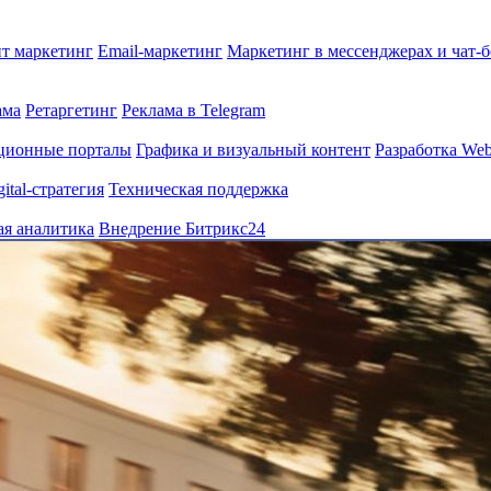
т маркетинг
Email-маркетинг
Маркетинг в мессенджерах и чат-
ама
Ретаргетинг
Реклама в Telegram
ционные порталы
Графика и визуальный контент
Разработка Web
gital-стратегия
Техническая поддержка
ая аналитика
Внедрение Битрикс24