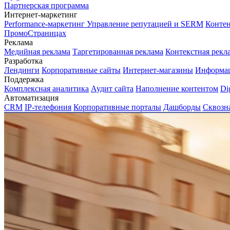
Партнерская программа
Интернет-маркетинг
Performance-маркетинг
Управление репутацией и SERM
Контен
ПромоСтраницах
Реклама
Медийная реклама
Таргетированная реклама
Контекстная рекл
Разработка
Лендинги
Корпоративные сайты
Интернет-магазины
Информа
Поддержка
Комплексная аналитика
Аудит сайта
Наполнение контентом
Di
Автоматизация
CRM
IP-телефония
Корпоративные порталы
Дашборды
Сквозн