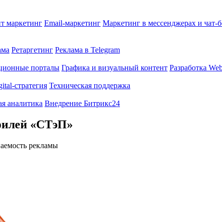
т маркетинг
Email-маркетинг
Маркетинг в мессенджерах и чат-
ама
Ретаргетинг
Реклама в Telegram
ционные порталы
Графика и визуальный контент
Разработка Web
gital-стратегия
Техническая поддержка
ая аналитика
Внедрение Битрикс24
филей «СТэП»
паемость рекламы