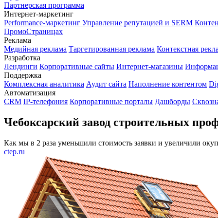
Партнерская программа
Интернет-маркетинг
Performance-маркетинг
Управление репутацией и SERM
Контен
ПромоСтраницах
Реклама
Медийная реклама
Таргетированная реклама
Контекстная рекл
Разработка
Лендинги
Корпоративные сайты
Интернет-магазины
Информа
Поддержка
Комплексная аналитика
Аудит сайта
Наполнение контентом
Di
Автоматизация
CRM
IP-телефония
Корпоративные порталы
Дашборды
Сквозн
Чебоксарский завод строительных про
Как мы в 2 раза уменьшили стоимость заявки и увеличили оку
ctep.ru