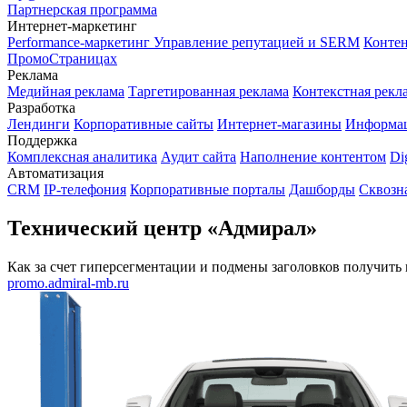
Партнерская программа
Интернет-маркетинг
Performance-маркетинг
Управление репутацией и SERM
Контен
ПромоСтраницах
Реклама
Медийная реклама
Таргетированная реклама
Контекстная рекл
Разработка
Лендинги
Корпоративные сайты
Интернет-магазины
Информа
Поддержка
Комплексная аналитика
Аудит сайта
Наполнение контентом
Di
Автоматизация
CRM
IP-телефония
Корпоративные порталы
Дашборды
Сквозн
Технический центр «Адмирал»
Как за счет гиперсегментации и подмены заголовков получить
promo.admiral-mb.ru