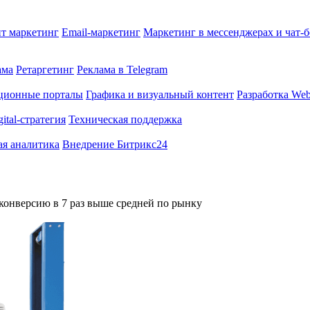
т маркетинг
Email-маркетинг
Маркетинг в мессенджерах и чат-
ама
Ретаргетинг
Реклама в Telegram
ционные порталы
Графика и визуальный контент
Разработка Web
gital-стратегия
Техническая поддержка
ая аналитика
Внедрение Битрикс24
 конверсию в 7 раз выше средней по рынку