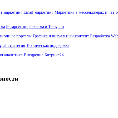
т маркетинг
Email-маркетинг
Маркетинг в мессенджерах и чат-
ама
Ретаргетинг
Реклама в Telegram
ционные порталы
Графика и визуальный контент
Разработка Web
gital-стратегия
Техническая поддержка
ая аналитика
Внедрение Битрикс24
вности