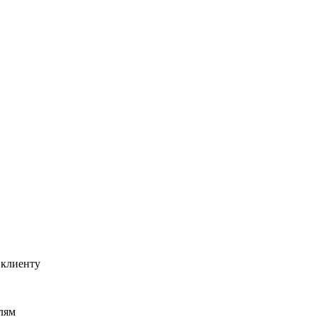
 клиенту
елям