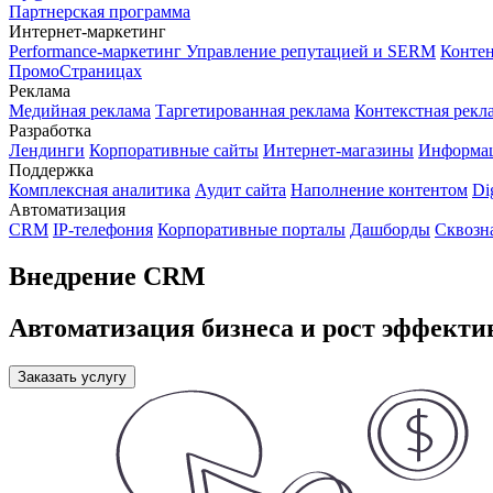
Партнерская программа
Интернет-маркетинг
Performance-маркетинг
Управление репутацией и SERM
Контен
ПромоСтраницах
Реклама
Медийная реклама
Таргетированная реклама
Контекстная рекл
Разработка
Лендинги
Корпоративные сайты
Интернет-магазины
Информа
Поддержка
Комплексная аналитика
Аудит сайта
Наполнение контентом
Di
Автоматизация
CRM
IP-телефония
Корпоративные порталы
Дашборды
Сквозн
Внедрение CRM
Автоматизация бизнеса и рост эффекти
Заказать услугу