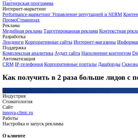
Партнерская программа
Интернет-маркетинг
Performance-маркетинг
Управление репутацией и SERM
Контен
ПромоСтраницах
Реклама
Медийная реклама
Таргетированная реклама
Контекстная рекл
Разработка
Лендинги
Корпоративные сайты
Интернет-магазины
Информа
Поддержка
Комплексная аналитика
Аудит сайта
Наполнение контентом
Di
Автоматизация
CRM
IP-телефония
Корпоративные порталы
Дашборды
Сквозн
Как получить в 2 раза больше лидов с
Индустрия
Стоматология
Сайт
innova-clinic.ru
Работы
Настройка и запуск рекламы
О клиенте