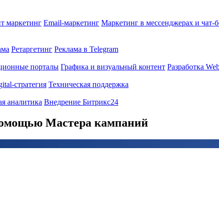
т маркетинг
Email-маркетинг
Маркетинг в мессенджерах и чат-
ама
Ретаргетинг
Реклама в Telegram
ционные порталы
Графика и визуальный контент
Разработка Web
gital-стратегия
Техническая поддержка
ая аналитика
Внедрение Битрикс24
 помощью Мастера кампаний