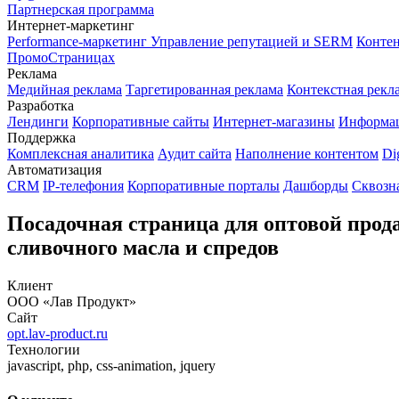
Партнерская программа
Интернет-маркетинг
Performance-маркетинг
Управление репутацией и SERM
Контен
ПромоСтраницах
Реклама
Медийная реклама
Таргетированная реклама
Контекстная рекл
Разработка
Лендинги
Корпоративные сайты
Интернет-магазины
Информа
Поддержка
Комплексная аналитика
Аудит сайта
Наполнение контентом
Di
Автоматизация
CRM
IP-телефония
Корпоративные порталы
Дашборды
Сквозн
Посадочная страница для оптовой прод
сливочного масла и спредов
Клиент
ООО «Лав Продукт»
Сайт
opt.lav-product.ru
Технологии
javascript, php, css-animation, jquery