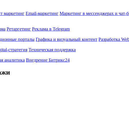
т маркетинг
Email-маркетинг
Маркетинг в мессенджерах и чат-
ама
Ретаргетинг
Реклама в Telegram
ционные порталы
Графика и визуальный контент
Разработка Web
gital-стратегия
Техническая поддержка
ая аналитика
Внедрение Битрикс24
ажи