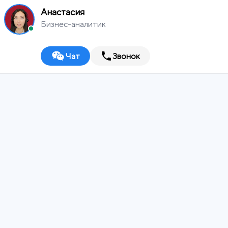
Анастасия
Выберите город
Бизнес-аналитик
Полный комплекс услуг
Звонок по РФ бесплатный
8 (800) 533-75-69
По всем вопросам
Чат
Звонок
top@mworx.ru
Партнерская программа
Интернет-маркетинг
Performance-маркетинг
Управление репутацией и SERM
Контент маркетинг
Email-маркетинг
Маркетинг в
мессенджерах и чат-боты
SEO и продвижение в поиске
Продвижение в ПромоСтраницах
Реклама
Медийная реклама
Таргетированная реклама
Контекстная
реклама
Ретаргетинг
Реклама в Telegram
Разработка
Лендинги
Корпоративные сайты
Интернет-магазины
Информационные порталы
Графика и визуальный контент
Разработка Web Apps для ботов в Telegram
Перенос сайтов на
1С Битрикс
Поддержка
Комплексная аналитика
Аудит сайта
Наполнение контентом
Digital-стратегия
Техническая поддержка